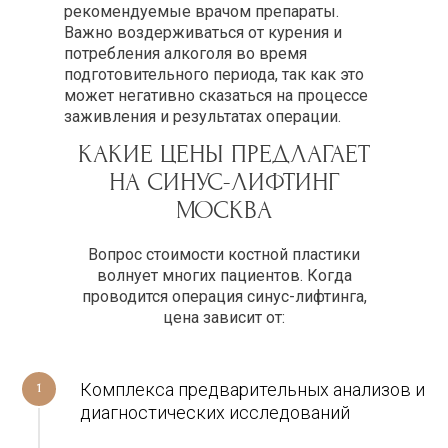
рекомендуемые врачом препараты.
Важно воздерживаться от курения и
потребления алкоголя во время
подготовительного периода, так как это
может негативно сказаться на процессе
заживления и результатах операции.
После операции синус-лифтинга может
КАКИЕ ЦЕНЫ ПРЕДЛАГАЕТ
потребоваться некоторое время для
НА СИНУС-ЛИФТИНГ
восстановления. Пациенту рекомендуется
соблюдать все рекомендации врача по
МОСКВА
уходу за раной и принимать препараты,
чтобы избежать возможных осложнений.
Вопрос стоимости костной пластики
После процедуры важно соблюдать
волнует многих пациентов. Когда
правила гигиены полости рта и следить за
проводится операция синус-лифтинга,
своим общим здоровьем.
цена зависит от:
Комплекса предварительных анализов и
1
диагностических исследований