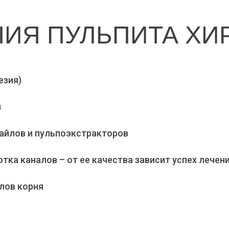
НИЯ ПУЛЬПИТА ХИ
СПОСОБОМ
езия)
я
айлов и пульпоэкстракторов
ка каналов – от ее качества зависит успех лечен
лов корня