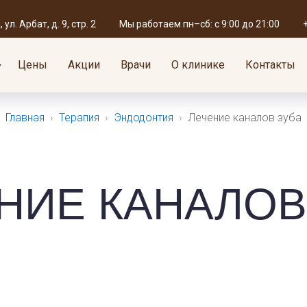
+7 (495) 695-59-60
Мы работае
119019, г. Москва,
ул. Арбат, д. 9, стр. 2
Мы работаем пн–сб: с 9:00 до 21:00
ул. Арбат, д. 9, стр. 2
единый номер для записи
пн — сб: с 9:
Цены
Акции
Врачи
О клинике
Контакты
Главная
›
Терапия
›
Эндодонтия
›
Лечение каналов зуба
НИЕ КАНАЛОВ