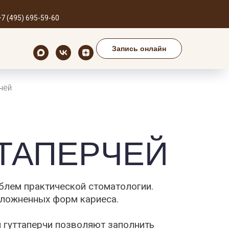
м для вас
+7 (495) 695-59-60
Запись онлайн
00 до 21:00
Запись онлайн
чей
ТТАПЕРЧЕЙ
блем практической стоматологии.
сложненных форм кариеса.
 гуттаперчи позволяют заполнить