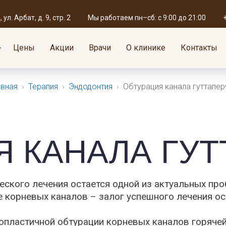
+7 (495) 695-59-60
Мы работае
119019, г. Москва,
ул. Арбат, д. 9, стр. 2
Мы работаем пн–сб: с 9:00 до 21:00
ул. Арбат, д. 9, стр. 2
единый номер для записи
пн — сб: с 9:
Цены
Акции
Врачи
О клинике
Контакты
авная
›
Терапия
›
Эндодонтия
›
Обтурация канала гуттапер
Я КАНАЛА ГУ
кого лечения остается одной из актуальных про
 корневых каналов – залог успешного лечения о
пластичной обтурации корневых каналов горячей