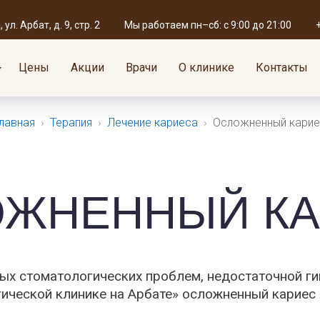
+7 (495) 695-59-60
Мы работае
119019, г. Москва,
ул. Арбат, д. 9, стр. 2
Мы работаем пн–сб: с 9:00 до 21:00
ул. Арбат, д. 9, стр. 2
единый номер для записи
пн — сб: с 9:
Цены
Акции
Врачи
О клинике
Контакты
лавная
›
Терапия
›
Лечение кариеса
›
Осложненный карие
ОЖНЕННЫЙ КА
ых стоматологических проблем, недостаточной ги
ческой клинике на Арбате» осложненный кариес л