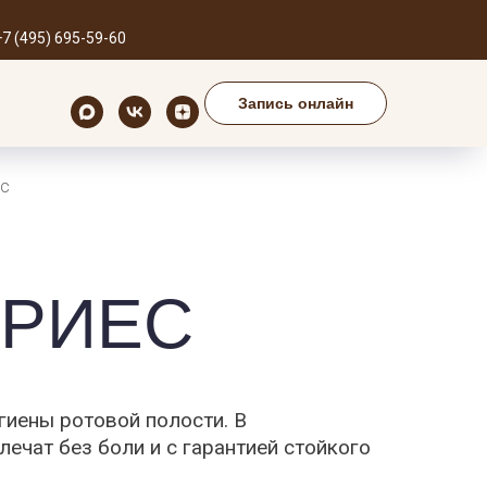
м для вас
+7 (495) 695-59-60
Запись онлайн
00 до 21:00
Запись онлайн
с
РИЕС
гиены ротовой полости. В
ечат без боли и с гарантией стойкого