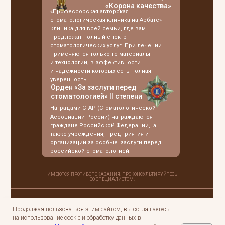
«Корона качества»
«Профессорская авторская
стоматологическая клиника на Арбате» —
клиника для всей семьи, где вам
предложат полный спектр
стоматологических услуг. При лечении
применяются только те материалы
и технологии, в эффективности
и надежности которых есть полная
уверенность.
Орден «За заслуги перед
стоматологией» II степени
Наградами СтАР (Стоматологической
Ассоциации России) награждаются
граждане Российской Федерации, а
также учреждения, предприятия и
организации за особые заслуги перед
российской стоматологией.
ИМЕЮТСЯ ПРОТИВОПОКАЗАНИЯ. ПРОКОНСУЛЬТИРУЙТЕСЬ
СО СПЕЦИАЛИСТОМ.
Продолжая пользоваться этим сайтом, вы соглашаетесь
Обращаем ваше внимание на то, что данный сайт носит
на использование cookie и обработку данных в
исключительно информационный характер и ни при каких
условиях не является публичной офертой, определяемой